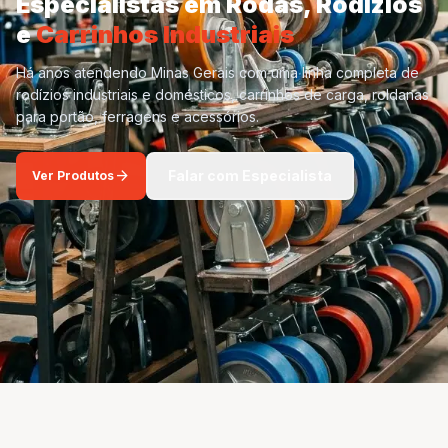
Especialistas em Rodas, Rodízios
e
Carrinhos Industriais
Há anos atendendo Minas Gerais com uma linha completa de
rodízios industriais e domésticos, carrinhos de carga, roldanas
para portão, ferragens e acessórios.
arrow_forward
Falar com Especialista
Ver Produtos