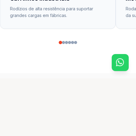
Rodízios de alta resistência para suportar
Rodas
grandes cargas em fábricas.
da su
CATÁLOGO PRINCIPAL
produtos em destaque