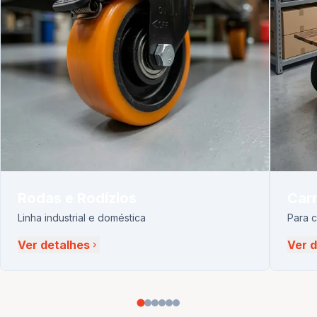
Rodas e Rodízios
Carr
Linha industrial e doméstica
Para 
Ver detalhes
Ver 
chevron_right