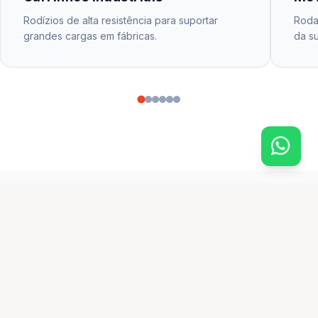
Rodízios de alta resistência para suportar
Rodas
grandes cargas em fábricas.
da su
CATÁLOGO PRINCIPAL
produtos em destaque