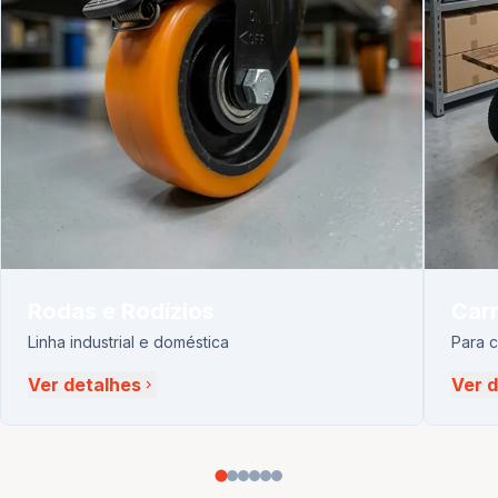
Rodas e Rodízios
Carr
Linha industrial e doméstica
Para 
Ver detalhes
Ver 
chevron_right