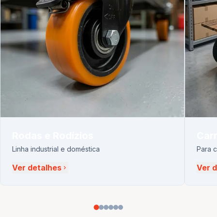
Rodas e Rodízios
Carr
Linha industrial e doméstica
Para 
Ver detalhes
Ver 
chevron_right