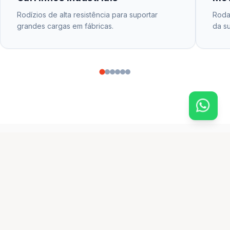
Rodízios de alta resistência para suportar
Rodas
grandes cargas em fábricas.
da su
CATÁLOGO PRINCIPAL
produtos em destaque