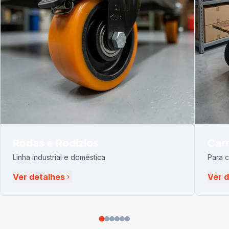
Rodas e Rodízios
Carr
Linha industrial e doméstica
Para 
Ver detalhes
Ver 
chevron_right