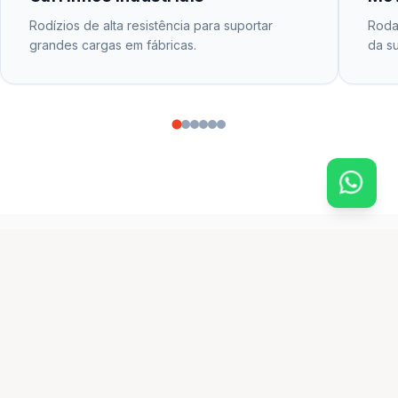
Rodízios de alta resistência para suportar
Rodas
grandes cargas em fábricas.
da su
CATÁLOGO PRINCIPAL
produtos em destaque