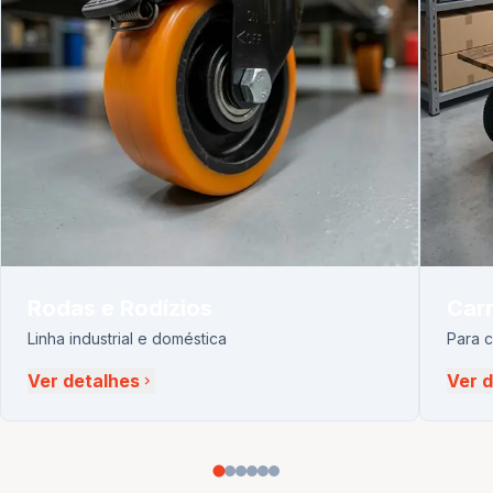
Rodas e Rodízios
Carr
Linha industrial e doméstica
Para 
Ver detalhes
Ver 
chevron_right