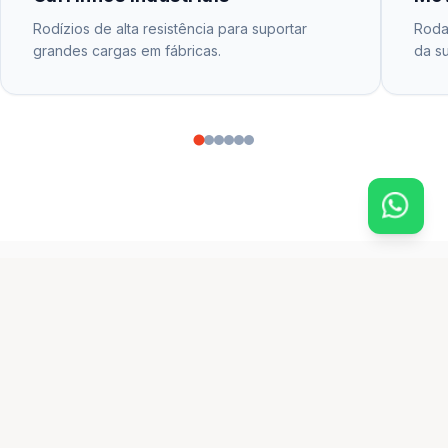
Rodízios de alta resistência para suportar
Rodas
grandes cargas em fábricas.
da su
CATÁLOGO PRINCIPAL
produtos em destaque