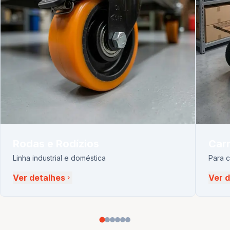
Rodas e Rodízios
Carr
Linha industrial e doméstica
Para 
Ver detalhes
Ver 
chevron_right