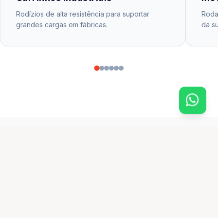
Rodízios de alta resistência para suportar
Rodas
grandes cargas em fábricas.
da su
CATÁLOGO PRINCIPAL
produtos em destaque