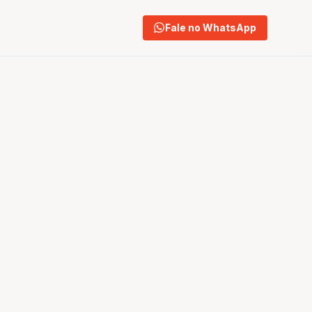
Fale no WhatsApp