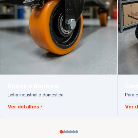
Rodas e Rodízios
Carr
Linha industrial e doméstica
Para 
Ver detalhes
Ver 
chevron_right