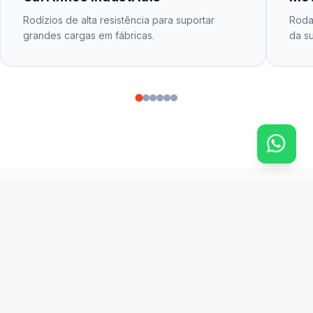
Rodízios de alta resistência para suportar
Rodas
grandes cargas em fábricas.
da su
CATÁLOGO PRINCIPAL
produtos em destaque