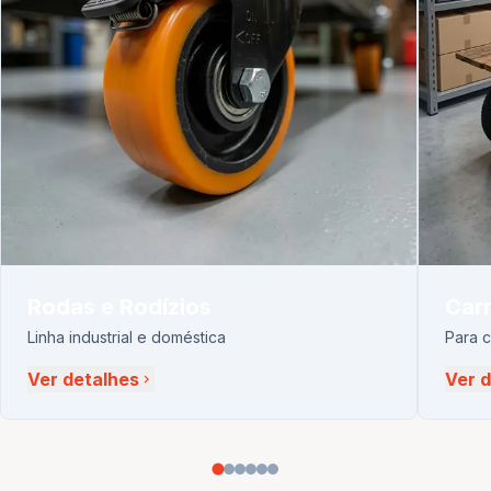
Rodas e Rodízios
Carr
Linha industrial e doméstica
Para 
Ver detalhes
Ver 
chevron_right