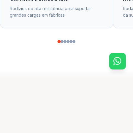
Rodízios de alta resistência para suportar
Rodas
grandes cargas em fábricas.
da su
CATÁLOGO PRINCIPAL
produtos em destaque