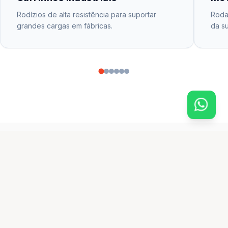
Rodízios de alta resistência para suportar
Rodas
grandes cargas em fábricas.
da su
CATÁLOGO PRINCIPAL
produtos em destaque