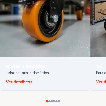
Rodas e Rodízios
Carr
Linha industrial e doméstica
Para 
Ver detalhes
Ver 
chevron_right