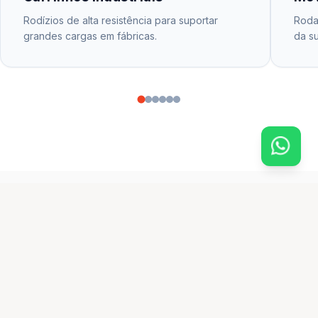
Rodízios de alta resistência para suportar
Rodas
grandes cargas em fábricas.
da su
CATÁLOGO PRINCIPAL
produtos em destaque