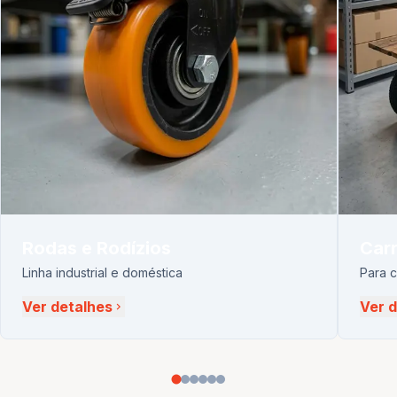
Rodas e Rodízios
Carr
Linha industrial e doméstica
Para 
Ver detalhes
Ver 
chevron_right