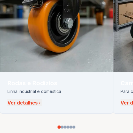
Rodas e Rodízios
Carr
Linha industrial e doméstica
Para 
Ver detalhes
Ver 
chevron_right