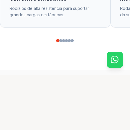
Rodízios de alta resistência para suportar
Rodas
grandes cargas em fábricas.
da su
CATÁLOGO PRINCIPAL
produtos em destaque