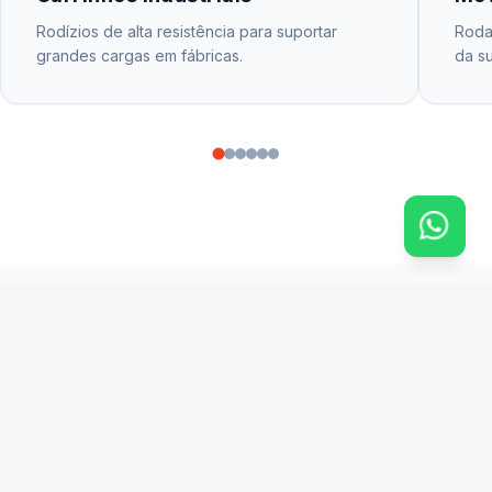
Rodízios de alta resistência para suportar
Rodas
grandes cargas em fábricas.
da su
CATÁLOGO PRINCIPAL
produtos em destaque