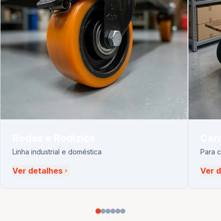
Rodas e Rodízios
Carr
Linha industrial e doméstica
Para 
Ver detalhes
Ver 
chevron_right