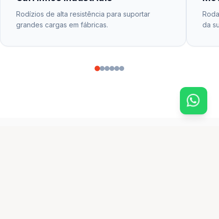
Rodízios de alta resistência para suportar
Rodas
grandes cargas em fábricas.
da su
CATÁLOGO PRINCIPAL
produtos em destaque