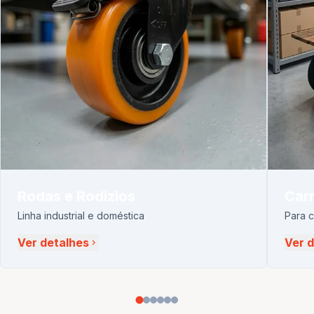
Rodas e Rodízios
Carr
Linha industrial e doméstica
Para 
Ver detalhes
Ver 
chevron_right