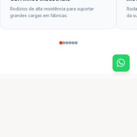
Rodízios de alta resistência para suportar
Rodas
grandes cargas em fábricas.
da su
CATÁLOGO PRINCIPAL
produtos em destaque