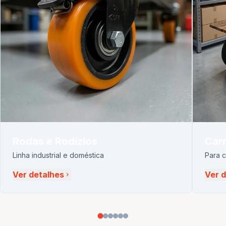
Rodas e Rodízios
Carr
Linha industrial e doméstica
Para 
Ver detalhes
Ver 
chevron_right