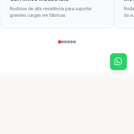
Rodízios de alta resistência para suportar
Rodas
grandes cargas em fábricas.
da su
CATÁLOGO PRINCIPAL
produtos em destaque