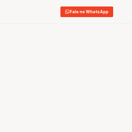
Fale no WhatsApp