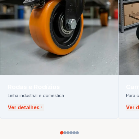
Rodas e Rodízios
Carr
Linha industrial e doméstica
Para 
Ver detalhes
Ver 
chevron_right