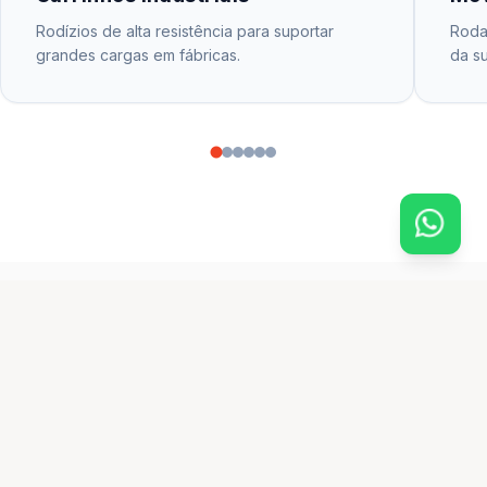
Rodízios de alta resistência para suportar
Rodas
grandes cargas em fábricas.
da su
CATÁLOGO PRINCIPAL
produtos em destaque