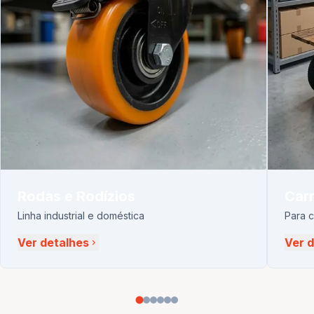
Rodas e Rodízios
Carr
Linha industrial e doméstica
Para 
Ver detalhes
Ver 
chevron_right