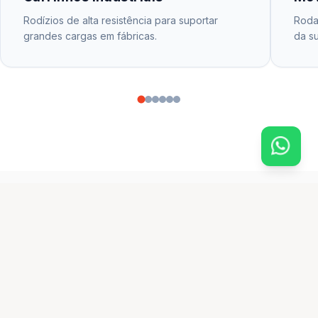
Rodízios de alta resistência para suportar
Rodas
grandes cargas em fábricas.
da su
CATÁLOGO PRINCIPAL
produtos em destaque